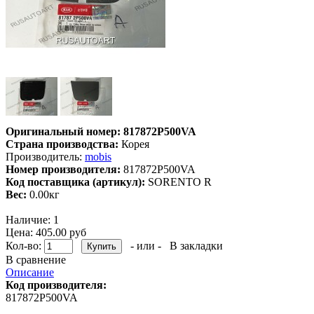
Оригинальный номер:
817872P500VA
Страна производства:
Корея
Производитель:
mobis
Номер производителя:
817872P500VA
Код поставщика (артикул):
SORENTO R
Вес:
0.00кг
Наличие:
1
Цена: 405.00 руб
Кол-во:
- или -
В закладки
В сравнение
Описание
Код производителя:
817872P500VA