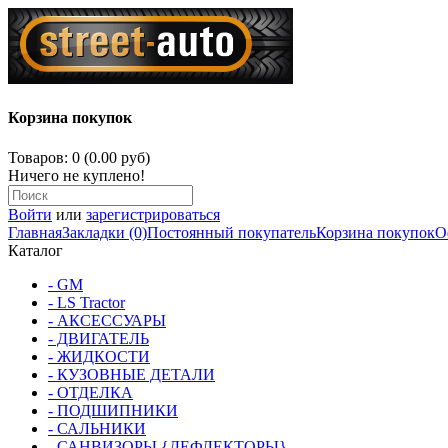
Корзина покупок
Товаров: 0 (0.00 руб)
Ничего не куплено!
Войти
или
зарегистрироваться
Главная
Закладки (0)
Постоянный покупатель
Корзина покупок
О
Каталог
- GM
- LS Tractor
- АКСЕССУАРЫ
- ДВИГАТЕЛЬ
- ЖИДКОСТИ
- КУЗОВНЫЕ ДЕТАЛИ
- ОТДЕЛКА
- ПОДШИПНИКИ
- САЛЬНИКИ
- САНВИЗОРЫ {ДЕФЛЕКТОРЫ}