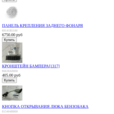
ПАНЕЛЬ КРЕПЛЕНИЯ ЗАДНЕГО ФОНАРЯ
69141B1100
6750.00 руб
КРОНШТЕЙН БАМПЕРА[1317]
86638A9000
405.00 руб
КНОПКА ОТКРЫВАНИЯ ЛЮКА БЕНЗОБАКА
815404H000