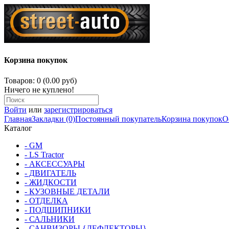
Корзина покупок
Товаров: 0 (0.00 руб)
Ничего не куплено!
Войти
или
зарегистрироваться
Главная
Закладки (0)
Постоянный покупатель
Корзина покупок
О
Каталог
- GM
- LS Tractor
- АКСЕССУАРЫ
- ДВИГАТЕЛЬ
- ЖИДКОСТИ
- КУЗОВНЫЕ ДЕТАЛИ
- ОТДЕЛКА
- ПОДШИПНИКИ
- САЛЬНИКИ
- САНВИЗОРЫ {ДЕФЛЕКТОРЫ}